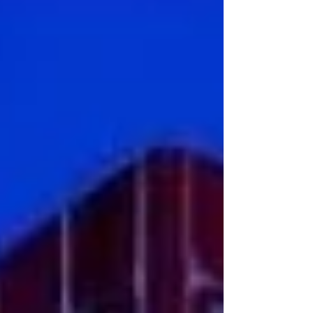
animée par notre Présidente, Aldina Duarte
Ramos, avec la participation de : Madame Alix
BOULNOIS Directrice Générale Commercial,
Digital & Tech de Accor et membre du Comité
Groupe Accor et Madame Elise MASUREL de
LAVAL Co-fondatrice de Catalyst.AI Academy