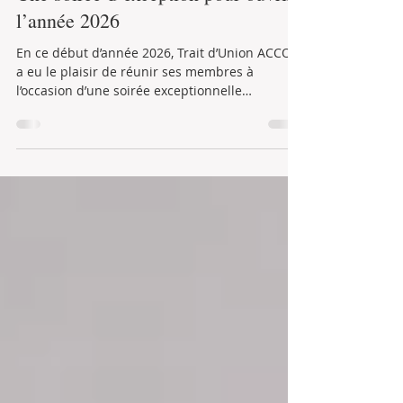
Trait d'Union
3 févr.
1 min de lecture
Une soirée d’exception pour ouvrir
l’année 2026
En ce début d’année 2026, Trait d’Union ACCOR
a eu le plaisir de réunir ses membres à
l’occasion d’une soirée exceptionnelle
organisée le vendredi 30 janvier au Novotel
Paris Tour Eiffel. Cet événement, placé sous le
signe du partage, de l’engagement et de la
convivialité, a marqué une ouverture d’année
particulièrement forte pour notre association.
Cette soirée a été honorée par la présence de
Sébastien Bazin, qui a partagé avec les
membres les dernières actualités et perspe