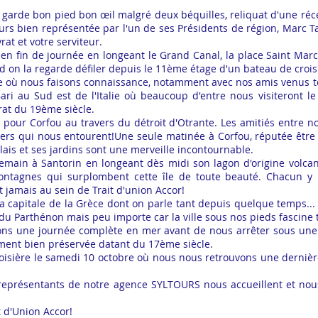
y garde bon pied bon œil malgré deux béquilles, reliquat d'une r
lleurs bien représentée par l'un de ses Présidents de région, Mar
at et votre serviteur.
en fin de journée en longeant le Grand Canal, la place Saint Marc 
 on la regarde défiler depuis le 11ème étage d'un bateau de crois
e où nous faisons connaissance, notamment avec nos amis venus 
ri au Sud est de l'Italie où beaucoup d'entre nous visiteront le
at du 19ème siècle.
pour Corfou au travers du détroit d'Otrante. Les amitiés entre no
rs qui nous entourent!Une seule matinée à Corfou, réputée être l
alais et ses jardins sont une merveille incontournable.
demain à Santorin en longeant dès midi son lagon d'origine volca
ntagnes qui surplombent cette île de toute beauté. Chacun y
 jamais au sein de Trait d'union Accor!
 la capitale de la Grèce dont on parle tant depuis quelque temps...
du Parthénon mais peu importe car la ville sous nos pieds fascine 
erons une journée complète en mer avant de nous arrêter sous une
èrement bien préservée datant du 17ème siècle.
roisière le samedi 10 octobre où nous nous retrouvons une derniè
 représentants de notre agence SYLTOURS nous accueillent et no
 d'Union Accor!