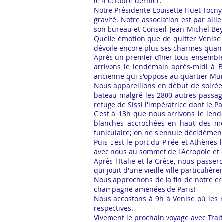
le 4 octobre dernier.
Notre Présidente Louisette Huet-Tocn
gravité. Notre association est par ai
son bureau et Conseil, Jean-Michel Beyr
Quelle émotion que de quitter Venise 
dévoile encore plus ses charmes quand
Après un premier dîner tous ensembl
arrivons le lendemain après-midi à Ba
ancienne qui s'oppose au quartier Mur
Nous appareillons en début de soirée 
bateau malgré les 2800 autres passage
refuge de Sissi l'impératrice dont le P
C'est à 13h que nous arrivons le len
blanches accrochées en haut des mo
funiculaire; on ne s'ennuie décidément
Puis c'est le port du Pirée et Athènes
avec nous au sommet de l'Acropole et 
Après l'Italie et la Grèce, nous pass
qui jouit d'une vieille ville particuli
Nous approchons de la fin de notre c
champagne amenées de Paris!
Nous accostons à 9h à Venise où les
respectives.
Vivement le prochain voyage avec Trait