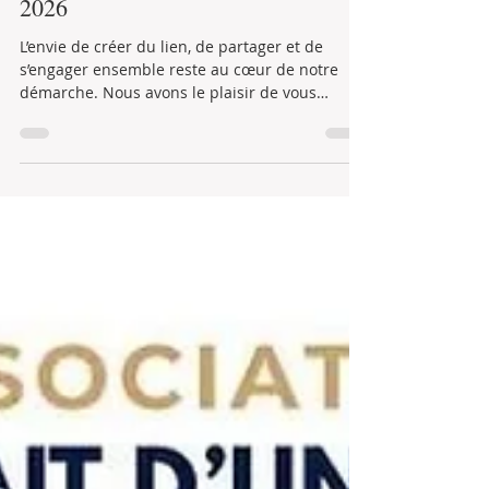
Bulletin d’adhésion Trait d’Union
2026
L’envie de créer du lien, de partager et de
s’engager ensemble reste au cœur de notre
démarche. Nous avons le plaisir de vous
informer que le bulletin d’adhésion Trait
d’Union pour l’année 2026 est désormais
disponible. Que vous souhaitiez poursuivre
votre engagement ou rejoindre l’association
pour la première fois, nous serons ravis de
vous compter parmi nous. 👉 Téléchargez et
imprimez votre formulaire d’adhésion dès
maintenant pour participer pleinement à la vie
et aux act